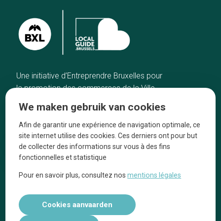
Une initiative d’Entreprendre Bruxelles pour
la promotion des commerces de la Ville
de Bruxelles
We maken gebruik van cookies
Home
De ambachtslieden
Afin de garantir une expérience de navigation optimale, ce
De beste adressen
Over ons
site internet utilise des cookies. Ces derniers ont pour but
Blog
Ze praten over ons!
de collecter des informations sur vous à des fins
fonctionnelles et statistique
Winkelwijken
Juridische
kennisgevingen
Pour en savoir plus, consultez nos
mentions légales
Tops 10
Volg ons op social media
Cookies aanvaarden