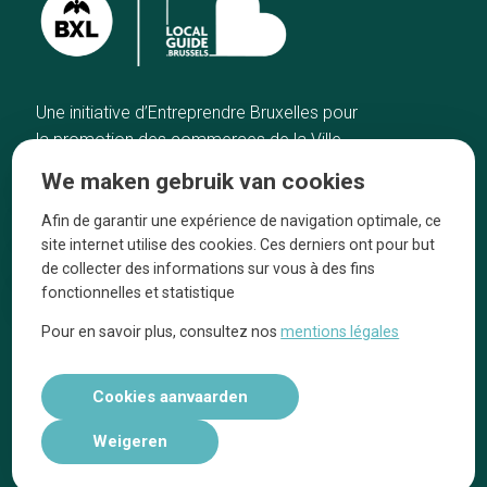
Une initiative d’Entreprendre Bruxelles pour
la promotion des commerces de la Ville
de Bruxelles
We maken gebruik van cookies
Home
De ambachtslieden
Afin de garantir une expérience de navigation optimale, ce
De beste adressen
Over ons
site internet utilise des cookies. Ces derniers ont pour but
Blog
Ze praten over ons!
de collecter des informations sur vous à des fins
fonctionnelles et statistique
Winkelwijken
Juridische
kennisgevingen
Pour en savoir plus, consultez nos
mentions légales
Tops 10
Volg ons op social media
Cookies aanvaarden
Weigeren
Réalisé par