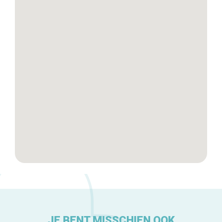
Winkelwijken
Tops 10
De ambachtslieden
Over ons
JE BENT MISSCHIEN OOK