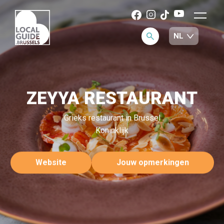
ZEYYA RESTAURANT
Grieks restaurant in Brussel
Koninklijk
Website
Jouw opmerkingen