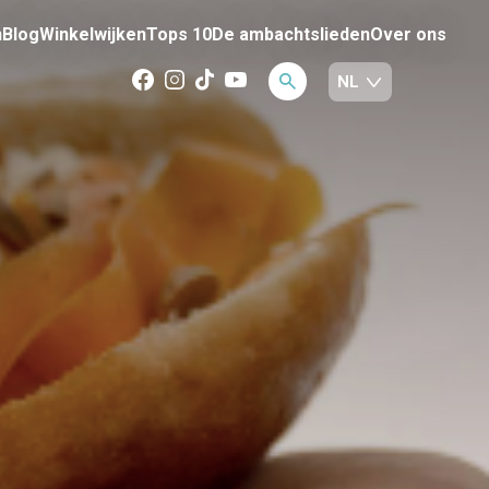
n
Blog
Winkelwijken
Tops 10
De ambachtslieden
Over ons