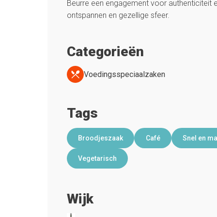
Beurre een engagement voor authenticiteit en
ontspannen en gezellige sfeer.
Categorieën
Voedingsspeciaalzaken
Tags
Broodjeszaak
Café
Snel en ma
Vegetarisch
Wijk