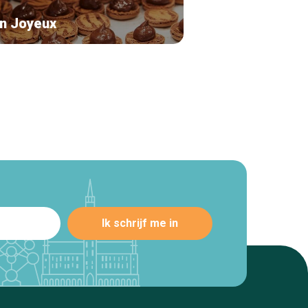
an Joyeux
Chocolaterie Ma