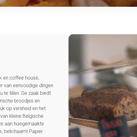
k en coffee house,
ier van eenvoudige dingen
 te tillen. De zaak biedt
rische broodjes en
ruk op versheid en het
van kleine Belgische
ze aan huisgemaakte
ie, belichaamt Papier