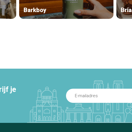
Barkboy
Bri
jf je