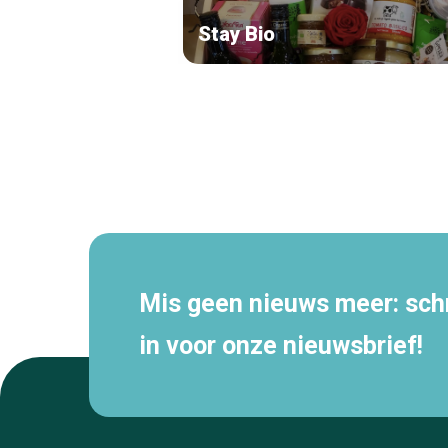
Stay Bio
Secundaire
navigatie
Mis geen nieuws meer: schri
in voor onze nieuwsbrief!