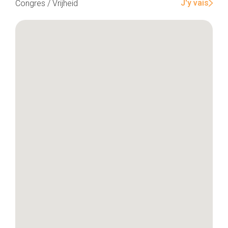
J'y vais
Congres / Vrijheid
Home
De beste adressen
Blog
Winkelwijken
Tops 10
De ambachtslieden
Over ons