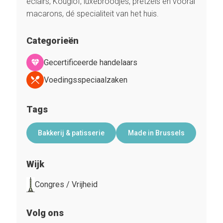
eclairs, Kouglof, luxebroodjes, pretzels en vooral
macarons, dé specialiteit van het huis.
Categorieën
Gecertificeerde handelaars
Voedingsspeciaalzaken
Tags
Bakkerij & patisserie
Made in Brussels
Wijk
Congres / Vrijheid
Volg ons