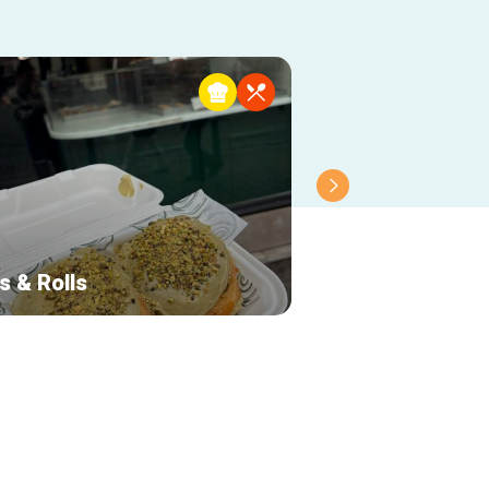
s & Rolls
Bread Bazar