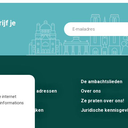
jf je
Home
De ambachtslieden
De beste adressen
Over ons
e internet
Blog
Ze praten over ons!
s informations
Winkelwijken
Juridische kennisgev
Tops 10