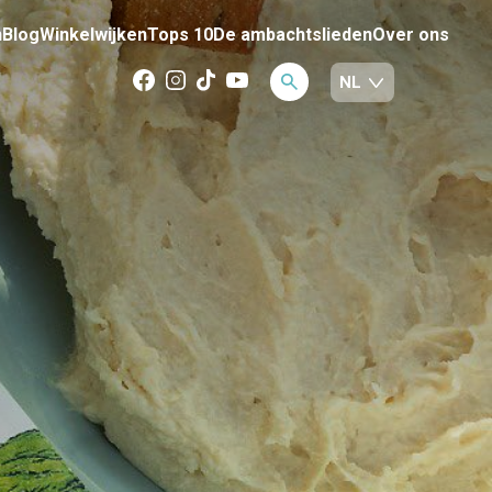
n
Blog
Winkelwijken
Tops 10
De ambachtslieden
Over ons