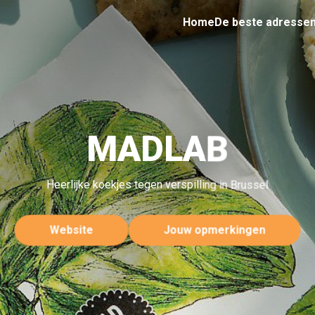
Home
De beste adresse
MADLAB
Heerlijke koekjes tegen verspilling in Brussel
Website
Jouw opmerkingen