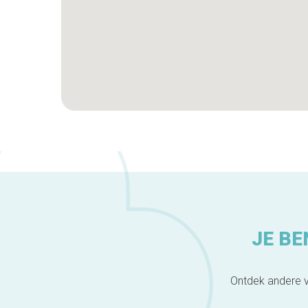
JE BE
Ontdek andere v