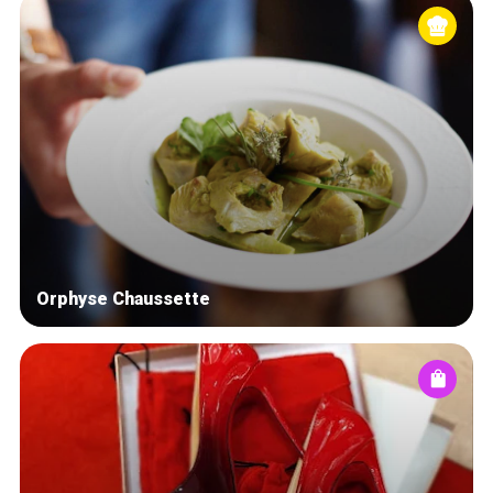
Orphyse Chaussette
Home
Our top picks
Neighborhoods