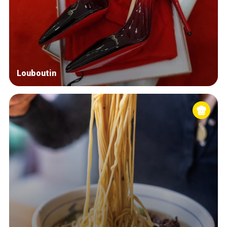
Blog
Tops 10
Brussels Knowhow
About us
Louboutin