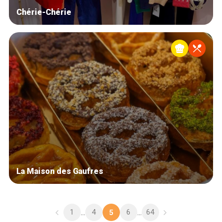
Chérie-Chérie
La Maison des Gaufres
1
4
6
64
...
5
...