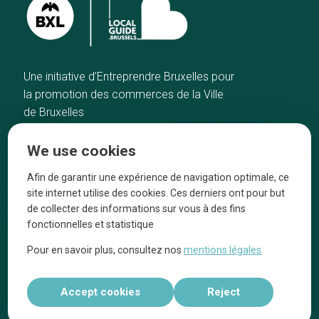
Une initiative d’Entreprendre Bruxelles pour
la promotion des commerces de la Ville
de Bruxelles
Home
Brussels Knowhow
We use cookies
Our top picks
About us
Neighborhoods
They talk about us
Afin de garantir une expérience de navigation optimale, ce
site internet utilise des cookies. Ces derniers ont pour but
Blog
Legal information
de collecter des informations sur vous à des fins
Tops 10
fonctionnelles et statistique
Follow us on our social media
Pour en savoir plus, consultez nos
mentions légales
Accept cookies
Reject
Réalisé par