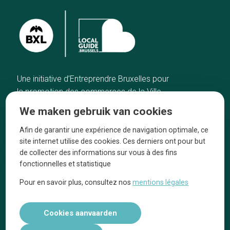
Une initiative d’Entreprendre Bruxelles pour
la promotion des commerces de la Ville
de Bruxelles
We maken gebruik van cookies
Home
De ambachtslieden
Afin de garantir une expérience de navigation optimale, ce
De beste adressen
Over ons
site internet utilise des cookies. Ces derniers ont pour but
Blog
Ze praten over ons!
de collecter des informations sur vous à des fins
fonctionnelles et statistique
Winkelwijken
Juridische
kennisgevingen
Pour en savoir plus, consultez nos
mentions légales
Tops 10
Volg ons op social media
Cookies aanvaarden