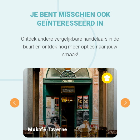
JE BENT MISSCHIEN OOK
GEÏNTERESSEERD IN
Ontdek andere vergelijkbare handelaars in de
buurt en ontdek nog meer opties naar jouw
smaak!
Mokafé Taverne
La Ro