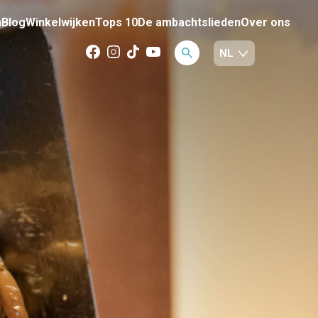
n
Blog
Winkelwijken
Tops 10
De ambachtslieden
Over ons