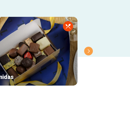
nidas
Le Palais des S