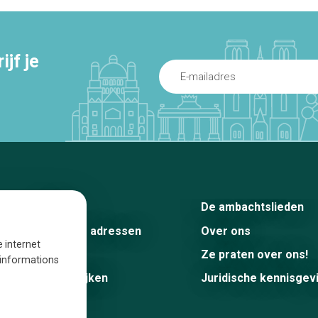
jf je
Home
De ambachtslieden
De beste adressen
Over ons
e internet
Blog
Ze praten over ons!
s informations
Winkelwijken
Juridische kennisgev
Tops 10