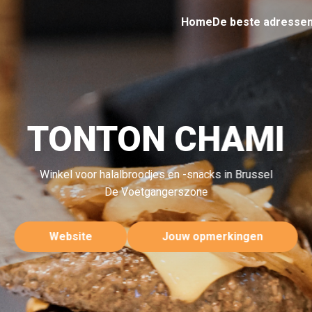
Home
De beste adresse
TONTON CHAMI
Winkel voor halalbroodjes en -snacks in Brussel
De Voetgangerszone
Website
Jouw opmerkingen