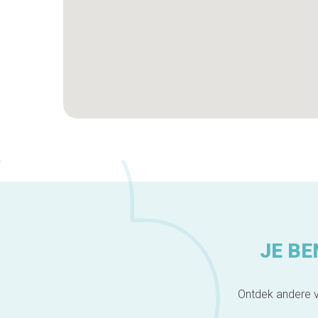
JE BE
Ontdek andere v