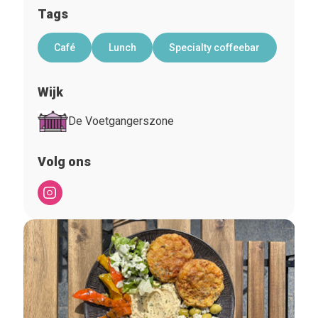
Tags
Café
Lunch
Specialty coffeebar
Wijk
De Voetgangerszone
Volg ons