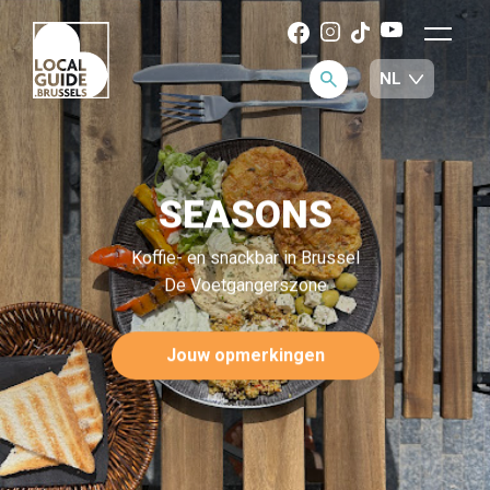
SEASONS
Koffie- en snackbar in Brussel
De Voetgangerszone
Jouw opmerkingen