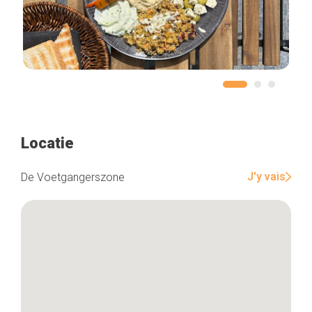
Locatie
J'y vais
De Voetgangerszone
Home
De beste adressen
Blog
Winkelwijken