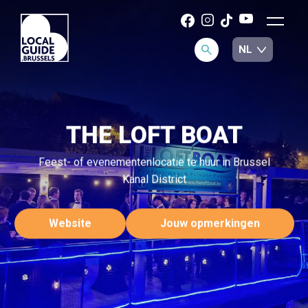
THE LOFT BOAT
Feest- of evenementenlocatie te huur in Brussel
Kanal District
Website
Jouw opmerkingen