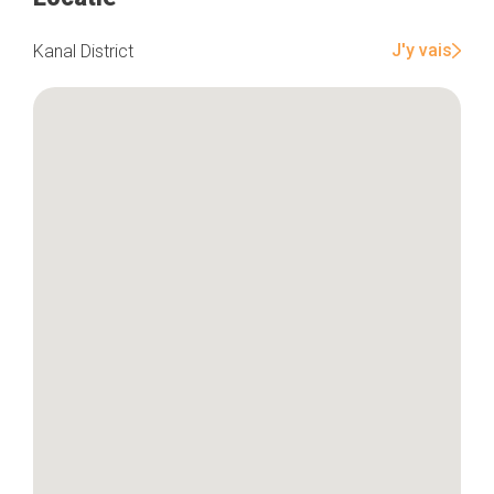
J'y vais
Kanal District
Home
De beste adressen
Blog
Winkelwijken
Tops 10
De ambachtslieden
Over ons