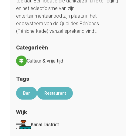
toelaat. Een locatie die dankzij zijn unieke ligging
en het eclecticisme van zijn
entertainmentaanbod zijn plaats in het
ecosysteem van de Quai des Péniches
(Péniche-kade) vanzelfsprekend vindt.
Categorieën
Cultuur & vrije tijd
Tags
Bar
Restaurant
Wijk
Kanal District