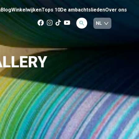
n
Blog
Winkelwijken
Tops 10
De ambachtslieden
Over ons
ALLERY