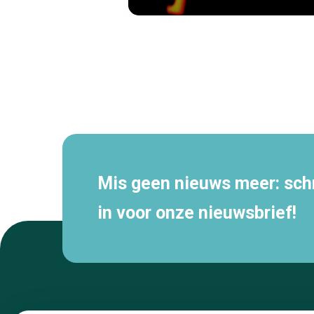
Secundaire
navigatie
Mis geen nieuws meer: schri
in voor onze nieuwsbrief!