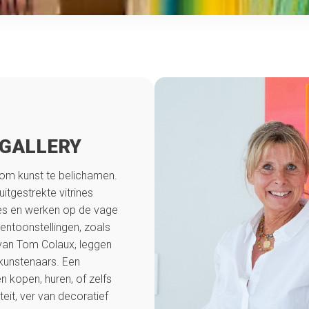
 GALLERY
t om kunst te belichamen.
tgestrekte vitrines
aties en werken op de vage
tentoonstellingen, zoals
van Tom Colaux, leggen
kunstenaars. Een
 kopen, huren, of zelfs
teit, ver van decoratief