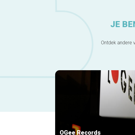
JE BE
Ontdek andere v
OGee Records