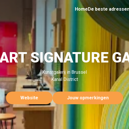
Home
De beste adresse
 ART SIGNATURE G
Kunstgalerij in Brussel
Kanal District
Website
Jouw opmerkingen