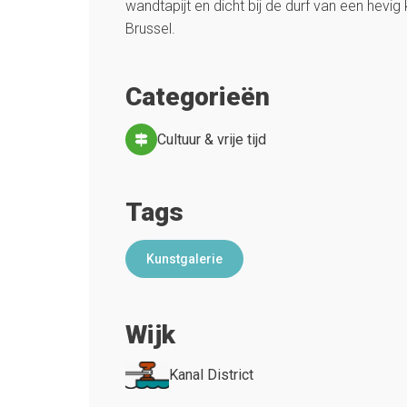
wandtapijt en dicht bij de durf van een hevig 
Brussel.
Categorieën
Cultuur & vrije tijd
Tags
Kunstgalerie
Wijk
Kanal District