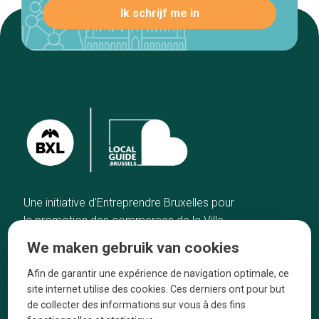
Une initiative d’Entreprendre Bruxelles pour
la promotion des commerces de la Ville
de Bruxelles
We maken gebruik van cookies
Home
De ambachtslieden
Afin de garantir une expérience de navigation optimale, ce
De beste adressen
Over ons
site internet utilise des cookies. Ces derniers ont pour but
Blog
Ze praten over ons!
de collecter des informations sur vous à des fins