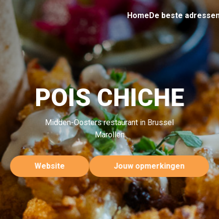
Home
De beste adresse
POIS CHICHE
Midden-Oosters restaurant in Brussel
Marollen
Website
Jouw opmerkingen