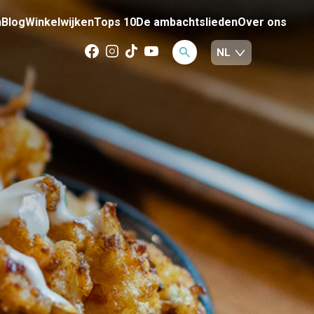
n
Blog
Winkelwijken
Tops 10
De ambachtslieden
Over ons