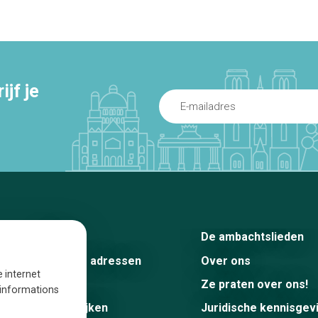
jf je
Home
De ambachtslieden
De beste adressen
Over ons
e internet
Blog
Ze praten over ons!
s informations
Winkelwijken
Juridische kennisgev