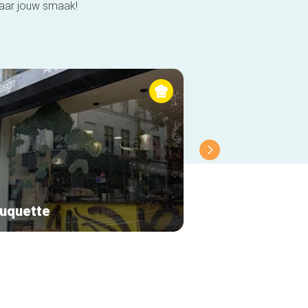
naar jouw smaak!
uquette
Le renard bleu