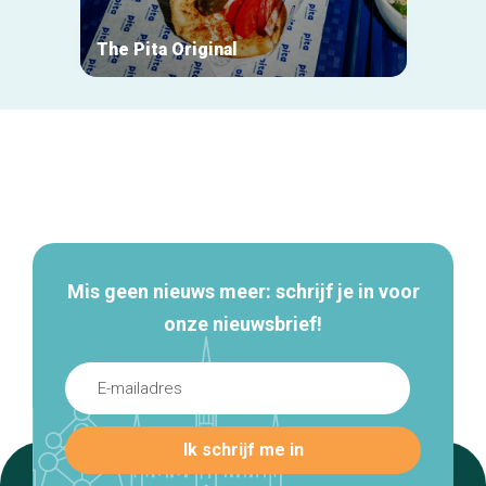
The Pita Original
Mie M
Secundaire
navigatie
Mis geen nieuws meer: schrijf je in voor
onze nieuwsbrief!