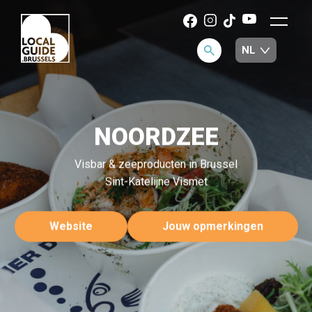
NOORDZEE
Visbar & zeeproducten in Brussel
Sint-Katelijne Vismet
Website
Jouw opmerkingen