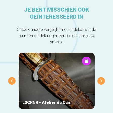
JE BENT MISSCHIEN OOK
GEÏNTERESSEERD IN
Ontdek andere vergelijkbare handelaars in de
buurt en ontdek nog meer opties naar jouw
smaak!
DO-Wo
LSCRNR - Atelier du Cuir
Chris