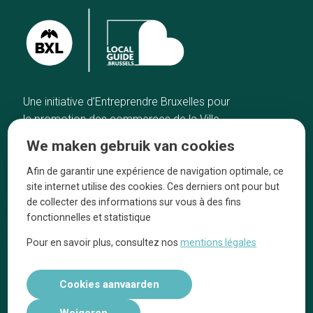
Une initiative d’Entreprendre Bruxelles pour
la promotion des commerces de la Ville
de Bruxelles
We maken gebruik van cookies
Home
De ambachtslieden
Afin de garantir une expérience de navigation optimale, ce
De beste adressen
Over ons
site internet utilise des cookies. Ces derniers ont pour but
Blog
Ze praten over ons!
de collecter des informations sur vous à des fins
fonctionnelles et statistique
Winkelwijken
Juridische
kennisgevingen
Pour en savoir plus, consultez nos
mentions légales
Tops 10
Volg ons op social media
Cookies aanvaarden
Weigeren