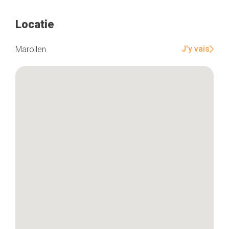
Locatie
Home
J'y vais
Marollen
De beste adressen
Blog
Winkelwijken
Tops 10
De ambachtslieden
Over ons