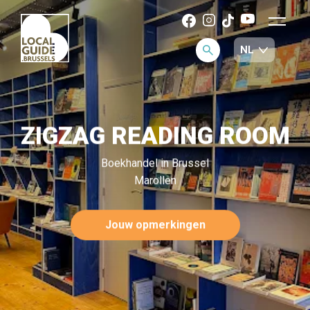
ZIGZAG READING ROOM
Boekhandel in Brussel
Marollen
Jouw opmerkingen