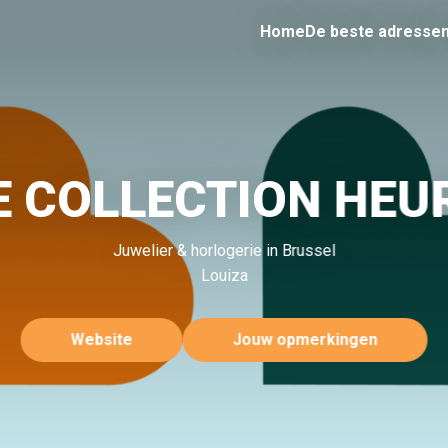
Home
De beste adresse
E COLLECTION HEU
Juwelier & horlogerie in Brussel
Louiza
Website
Jouw opmerkingen