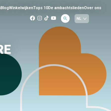
n
Blog
Winkelwijken
Tops 10
De ambachtslieden
Over ons
RE