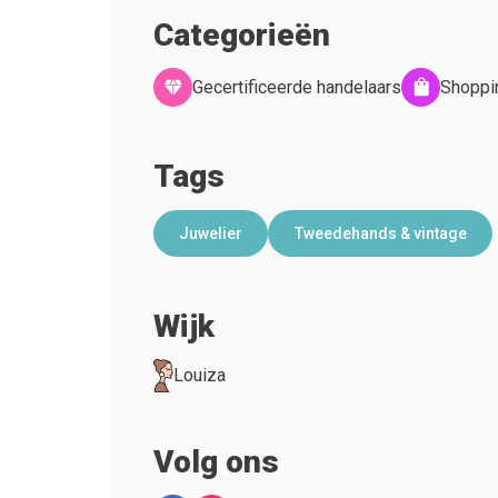
Categorieën
Gecertificeerde handelaars
Shoppi
Tags
Juwelier
Tweedehands & vintage
Wijk
Louiza
Volg ons