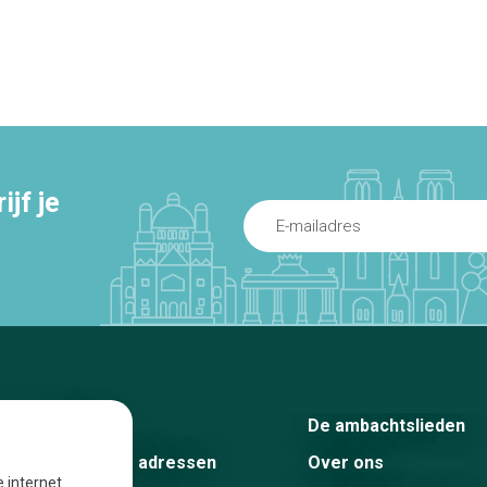
jf je
Home
De ambachtslieden
De beste adressen
Over ons
e internet