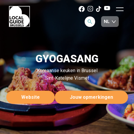
GYOGASANG
Koreaanse keuken in Brussel
Sint-Katelijne Vismet
Website
Jouw opmerkingen