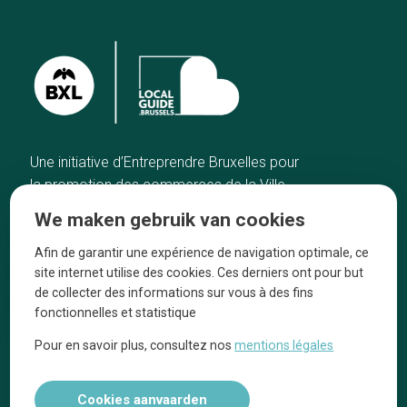
Une initiative d’Entreprendre Bruxelles pour
la promotion des commerces de la Ville
de Bruxelles
We maken gebruik van cookies
Home
De ambachtslieden
Afin de garantir une expérience de navigation optimale, ce
De beste adressen
Over ons
site internet utilise des cookies. Ces derniers ont pour but
Blog
Ze praten over ons!
de collecter des informations sur vous à des fins
fonctionnelles et statistique
Winkelwijken
Juridische
kennisgevingen
Pour en savoir plus, consultez nos
mentions légales
Tops 10
Volg ons op social media
Cookies aanvaarden