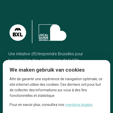
Une initiative d’Entreprendre Bruxelles pour
la promotion des commerces de la Ville
de Bruxelles
We maken gebruik van cookies
Home
De ambachtslieden
Afin de garantir une expérience de navigation optimale, ce
De beste adressen
Over ons
site internet utilise des cookies. Ces derniers ont pour but
Blog
Ze praten over ons!
de collecter des informations sur vous à des fins
fonctionnelles et statistique
Winkelwijken
Juridische
kennisgevingen
Pour en savoir plus, consultez nos
mentions légales
Tops 10
Volg ons op social media