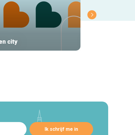
en city
BBS Media Serv