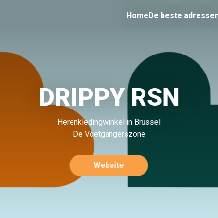
Home
De beste adresse
DRIPPY RSN
Herenkledingwinkel in Brussel
De Voetgangerszone
Website