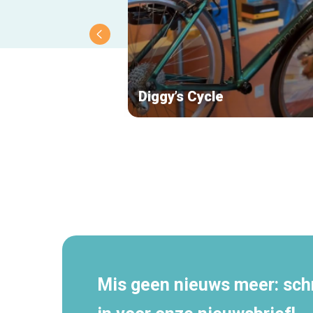
Diggy’s Cycle
Secundaire
navigatie
Mis geen nieuws meer: schri