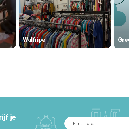
Walfripe
Gre
jf je