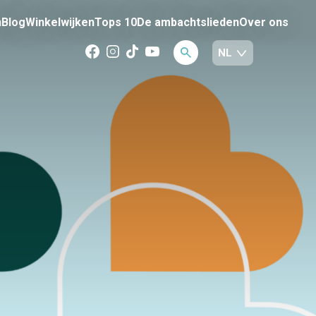
n
Blog
Winkelwijken
Tops 10
De ambachtslieden
Over ons