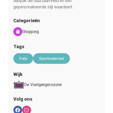
aanpak die duurzaamheid en een
gepersonaliseerde stijl waardeert.
Categorieën
Shopping
Tags
Fiets
Sportmateriaal
Wijk
De Voetgangerszone
Volg ons