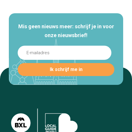
navigatie
Mis geen nieuws meer: schrijf je in voor
onze nieuwsbrief!