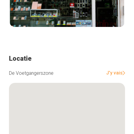
Locatie
J'y vais
De Voetgangerszone
Home
De beste adressen
Blog
Winkelwijken