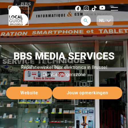
BBS MEDIA SERVICES
Reparatiewinkel voor elektronica in Brussel
De Voetgangerszone
Website
Jouw opmerkingen