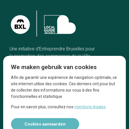
Une initiative d’Entreprendre Bruxelles pour
la promotion des commerces de la Ville
de Bruxelles
We maken gebruik van cookies
Home
De ambachtslieden
Afin de garantir une expérience de navigation optimale, ce
De beste adressen
Over ons
site internet utilise des cookies. Ces derniers ont pour but
Blog
Ze praten over ons!
de collecter des informations sur vous à des fins
fonctionnelles et statistique
Winkelwijken
Juridische
kennisgevingen
Pour en savoir plus, consultez nos
mentions légales
Tops 10
Volg ons op social media
Cookies aanvaarden