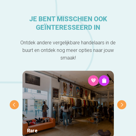
JE BENT MISSCHIEN OOK
GEÏNTERESSEERD IN
Ontdek andere vergelijkbare handelaars in de
buurt en ontdek nog meer opties naar jouw
smaak!
Rare
In't S