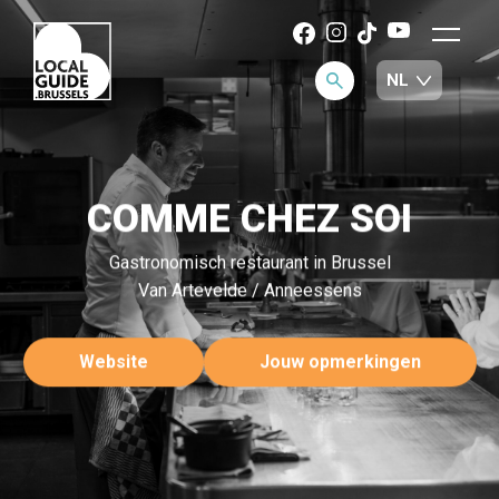
COMME CHEZ SOI
Gastronomisch restaurant in Brussel
Van Artevelde / Anneessens
Website
Jouw opmerkingen