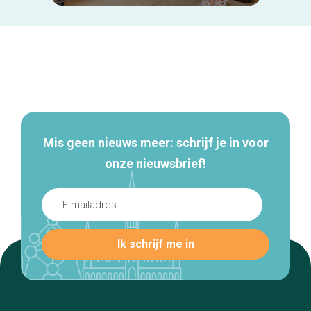
Secundaire
navigatie
Mis geen nieuws meer: schrijf je in voor
onze nieuwsbrief!