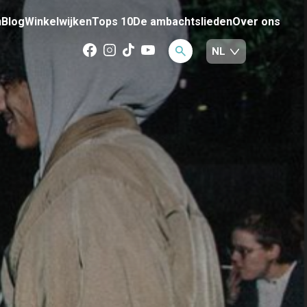
n
Blog
Winkelwijken
Tops 10
De ambachtslieden
Over ons