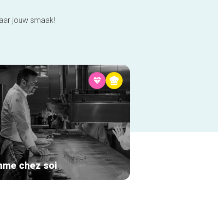
naar jouw smaak!
me chez soi