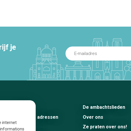
jf je
Home
De ambachtslieden
De beste adressen
Over ons
e internet
Blog
Ze praten over ons!
s informations