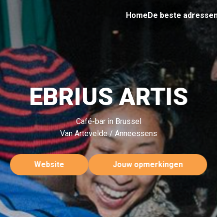
Home
De beste adresse
EBRIUS ARTIS
Café-bar in Brussel
Van Artevelde / Anneessens
Website
Jouw opmerkingen