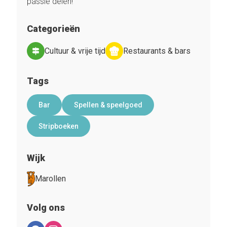
passie delen!
Categorieën
Cultuur & vrije tijd
Restaurants & bars
Tags
Bar
Spellen & speelgoed
Stripboeken
Wijk
Marollen
Volg ons