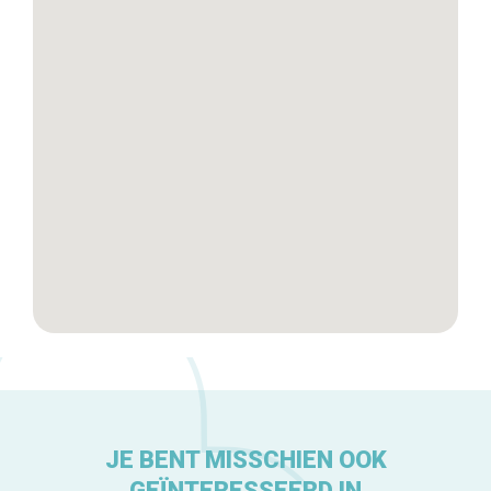
Winkelwijken
Tops 10
De ambachtslieden
Over ons
JE BENT MISSCHIEN OOK
GEÏNTERESSEERD IN