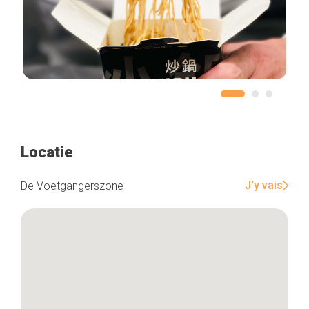
Locatie
J'y vais
De Voetgangerszone
Home
De beste adressen
Blog