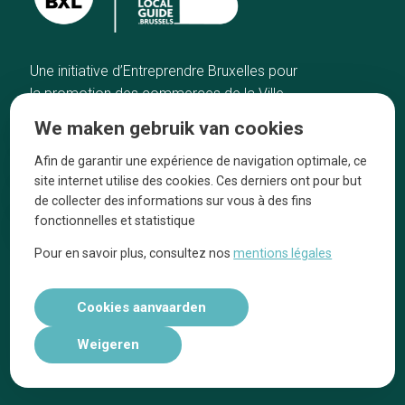
Une initiative d’Entreprendre Bruxelles pour
la promotion des commerces de la Ville
de Bruxelles
We maken gebruik van cookies
Home
De ambachtslieden
Afin de garantir une expérience de navigation optimale, ce
De beste adressen
Over ons
site internet utilise des cookies. Ces derniers ont pour but
Blog
Ze praten over ons!
de collecter des informations sur vous à des fins
fonctionnelles et statistique
Winkelwijken
Juridische
kennisgevingen
Pour en savoir plus, consultez nos
mentions légales
Tops 10
Volg ons op social media
Cookies aanvaarden
Weigeren
Réalisé par