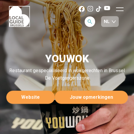
YOUWOK
Restaurant gespecialiseerd in wokgerechten in Brussel
De Voetgangerszone
Website
Jouw opmerkingen