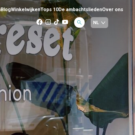
n
Blog
Winkelwijken
Tops 10
De ambachtslieden
Over ons