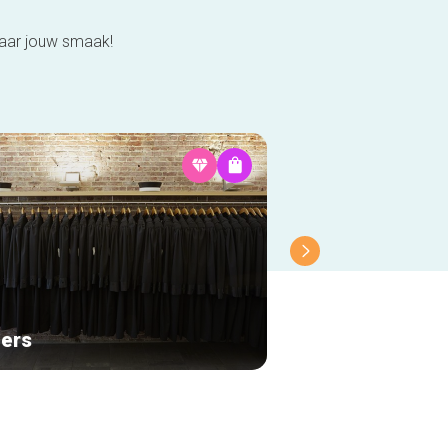
naar jouw smaak!
ders
Bellerose