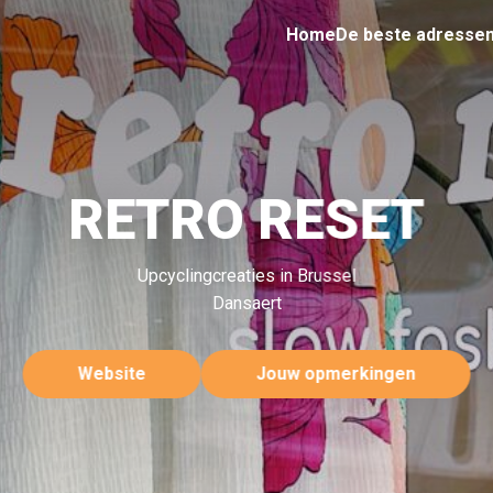
Home
De beste adresse
RETRO RESET
Upcyclingcreaties in Brussel
Dansaert
Website
Jouw opmerkingen