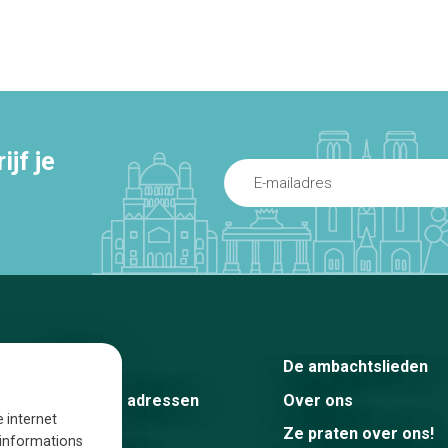
jf je
Home
De ambachtslieden
De beste adressen
Over ons
e internet
Blog
Ze praten over ons!
s informations