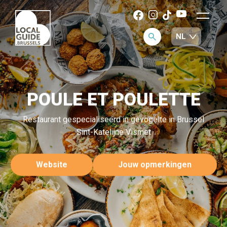
POULE ET POULETTE
Restaurant gespecialiseerd in gevogelte in Brussel
Sint-Katelijne Vismet
Website
Jouw opmerkingen