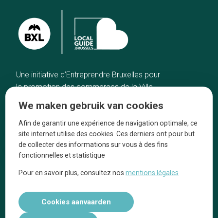
Une initiative d’Entreprendre Bruxelles pour
la promotion des commerces de la Ville
de Bruxelles
We maken gebruik van cookies
Home
De ambachtslieden
Afin de garantir une expérience de navigation optimale, ce
De beste adressen
Over ons
site internet utilise des cookies. Ces derniers ont pour but
Blog
Ze praten over ons!
de collecter des informations sur vous à des fins
fonctionnelles et statistique
Winkelwijken
Juridische
kennisgevingen
Pour en savoir plus, consultez nos
mentions légales
Tops 10
Volg ons op social media
Cookies aanvaarden