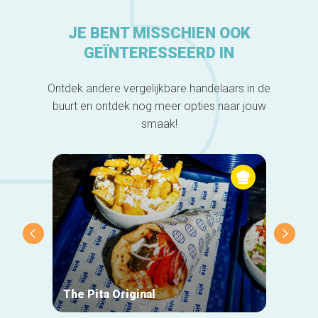
JE BENT MISSCHIEN OOK
GEÏNTERESSEERD IN
Ontdek andere vergelijkbare handelaars in de
buurt en ontdek nog meer opties naar jouw
smaak!
The Pita Original
Le Ma