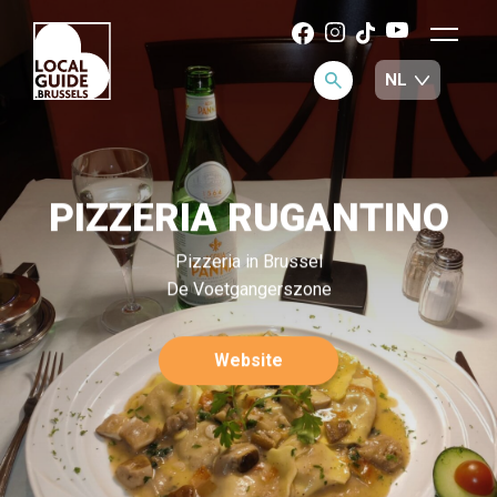
PIZZERIA RUGANTINO
Pizzeria in Brussel
De Voetgangerszone
Website