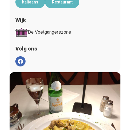
Italiaans
Restaurant
Wijk
De Voetgangerszone
Volg ons