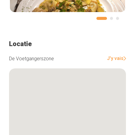
Locatie
J'y vais
De Voetgangerszone
Home
De beste adressen
Blog
Winkelwijken
Tops 10