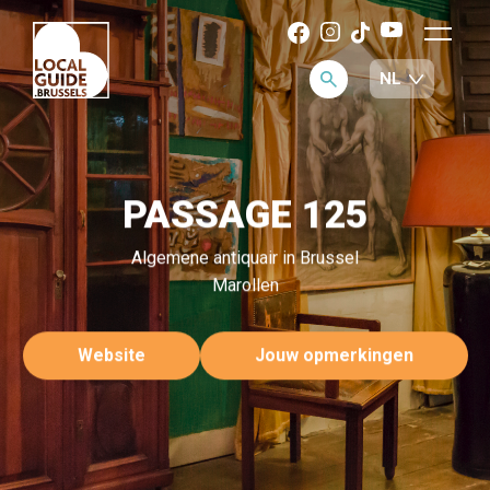
PASSAGE 125
Algemene antiquair in Brussel
Marollen
Website
Jouw opmerkingen