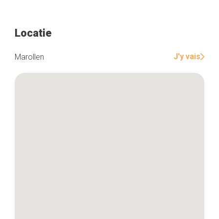
Locatie
J'y vais
Marollen
Home
De beste adressen
Blog
Winkelwijken
Tops 10
De ambachtslieden
Over ons