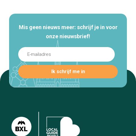
navigatie
Mis geen nieuws meer: schrijf je in voor
onze nieuwsbrief!