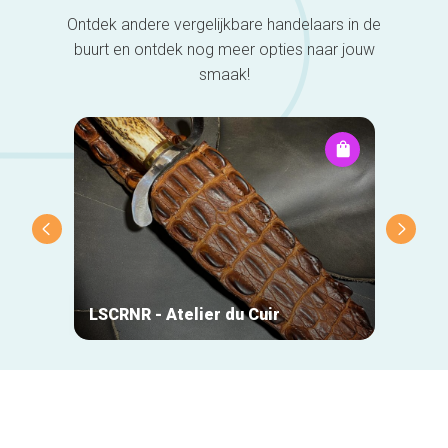
Ontdek andere vergelijkbare handelaars in de
buurt en ontdek nog meer opties naar jouw
smaak!
DO-Wo
LSCRNR - Atelier du Cuir
Chris
Secundaire