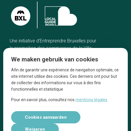
Une initiative d’Entreprendre Bruxelles pour
la promotion des commerces de la Ville
de Bruxelles
We maken gebruik van cookies
Home
De ambachtslieden
Afin de garantir une expérience de navigation optimale, ce
De beste adressen
Over ons
site internet utilise des cookies. Ces derniers ont pour but
Blog
Ze praten over ons!
de collecter des informations sur vous à des fins
fonctionnelles et statistique
Winkelwijken
Juridische
kennisgevingen
Pour en savoir plus, consultez nos
mentions légales
Tops 10
Volg ons op social media
Cookies aanvaarden
Weigeren