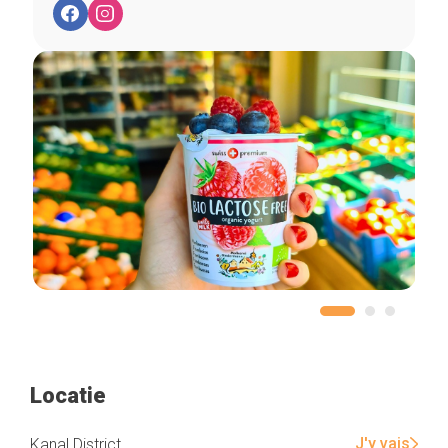
Home
De beste adressen
Blog
Winkelwijken
Tops 10
De ambachtslieden
Over ons
Locatie
J'y vais
Kanal District