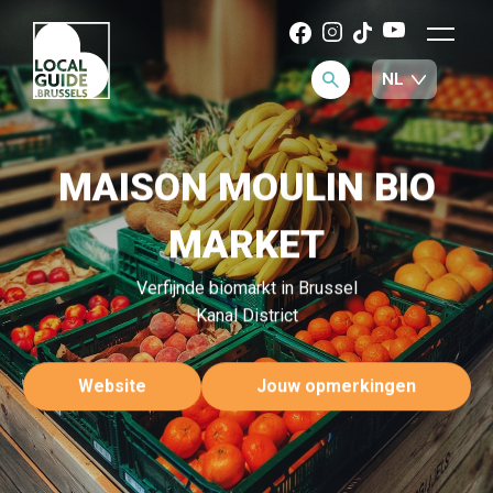
MAISON MOULIN BIO
MARKET
Verfijnde biomarkt in Brussel
Kanal District
Website
Jouw opmerkingen