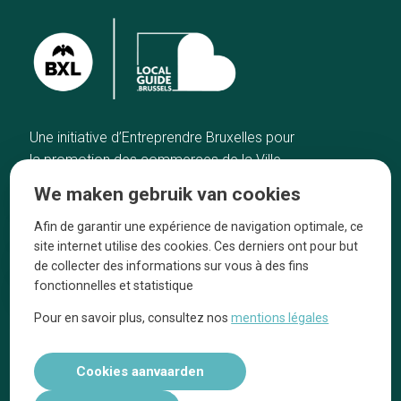
Une initiative d’Entreprendre Bruxelles pour
la promotion des commerces de la Ville
de Bruxelles
We maken gebruik van cookies
Home
De ambachtslieden
Afin de garantir une expérience de navigation optimale, ce
De beste adressen
Over ons
site internet utilise des cookies. Ces derniers ont pour but
Blog
Ze praten over ons!
de collecter des informations sur vous à des fins
fonctionnelles et statistique
Winkelwijken
Juridische
kennisgevingen
Pour en savoir plus, consultez nos
mentions légales
Tops 10
Volg ons op social media
Cookies aanvaarden