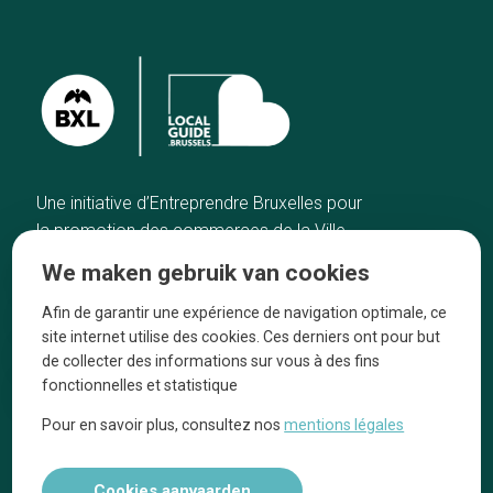
Une initiative d’Entreprendre Bruxelles pour
la promotion des commerces de la Ville
de Bruxelles
We maken gebruik van cookies
Home
De ambachtslieden
Afin de garantir une expérience de navigation optimale, ce
De beste adressen
Over ons
site internet utilise des cookies. Ces derniers ont pour but
Blog
Ze praten over ons!
de collecter des informations sur vous à des fins
fonctionnelles et statistique
Winkelwijken
Juridische
kennisgevingen
Pour en savoir plus, consultez nos
mentions légales
Tops 10
Volg ons op social media
Cookies aanvaarden