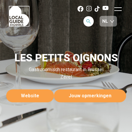
LES PETITS OIGNONS
Gastronomisch restaurant in Brussel
Zavel
Website
Jouw opmerkingen