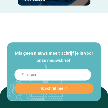
Secundaire
navigatie
Mis geen nieuws meer: schrijf je in voor
onze nieuwsbrief!