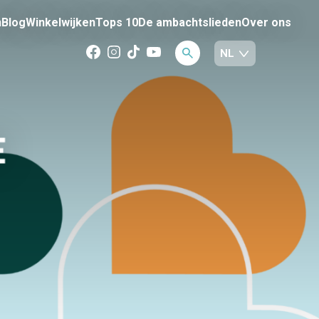
n
Blog
Winkelwijken
Tops 10
De ambachtslieden
Over ons
E