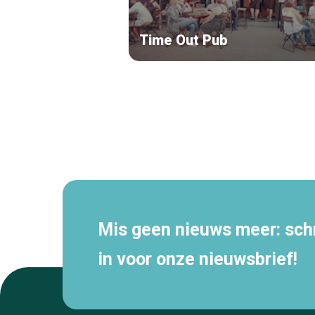
Time Out Pub
Secundaire
navigatie
Mis geen nieuws meer: schri
in voor onze nieuwsbrief!