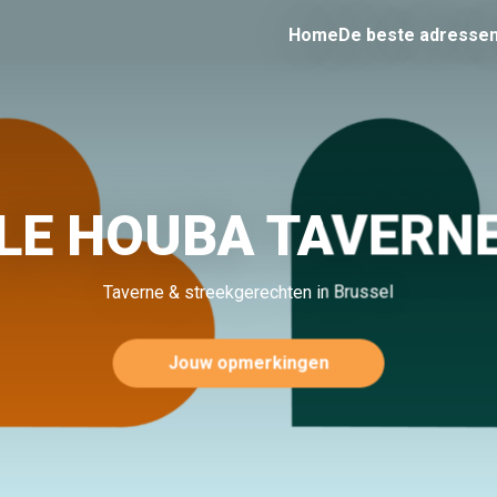
Home
De beste adresse
LE HOUBA TAVERN
Taverne & streekgerechten in Brussel
Jouw opmerkingen