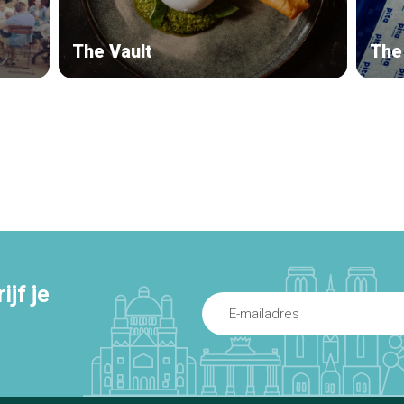
The Vault
The 
jf je