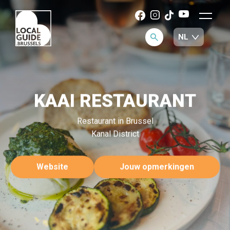
KAAI RESTAURANT
Restaurant in Brussel
Kanal District
Website
Jouw opmerkingen