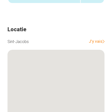
Locatie
J'y vais
Sint-Jacobs
Home
De beste adressen
Blog
Winkelwijken
Tops 10
De ambachtslieden