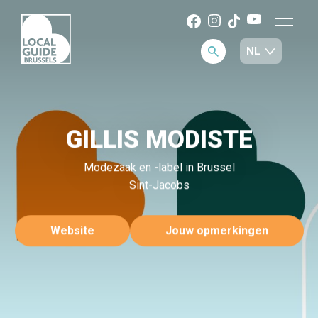
GILLIS MODISTE
Modezaak en -label in Brussel
Sint-Jacobs
Website
Jouw opmerkingen