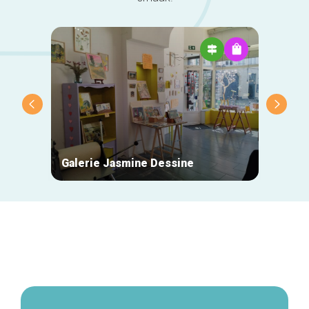
Galerie Jasmine Dessine
Des P
Secundaire
navigatie