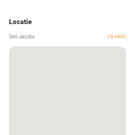
Locatie
Home
De beste adressen
J'y vais
Sint-Jacobs
Blog
Winkelwijken
Tops 10
De ambachtslieden
Over ons