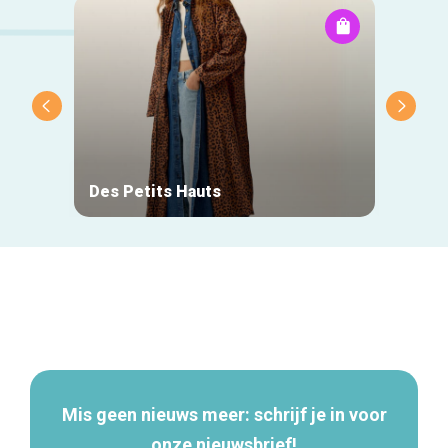
Des Petits Hauts
Azzat
Secundaire
navigatie
Mis geen nieuws meer: schrijf je in voor
onze nieuwsbrief!