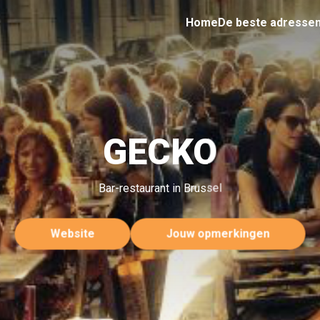
Home
De beste adresse
GECKO
Bar-restaurant in Brussel
Website
Jouw opmerkingen