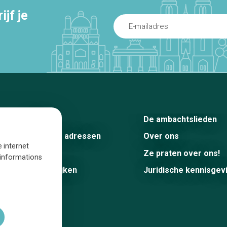
jf je
Home
De ambachtslieden
De beste adressen
Over ons
e internet
Blog
Ze praten over ons!
s informations
Winkelwijken
Juridische kennisgev
Tops 10