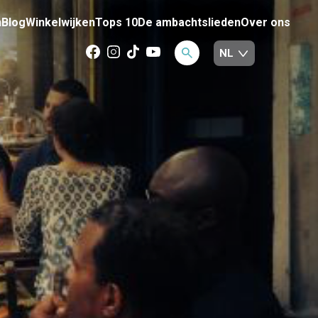
n
Blog
Winkelwijken
Tops 10
De ambachtslieden
Over ons