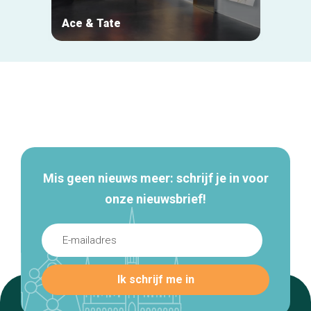
Ace & Tate
NOJ
Secundaire
navigatie
Mis geen nieuws meer: schrijf je in voor
onze nieuwsbrief!