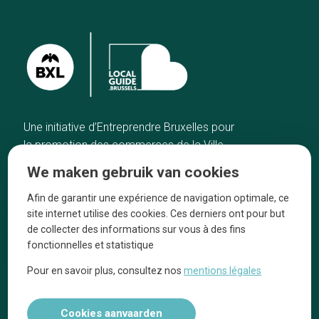
Une initiative d’Entreprendre Bruxelles pour
la promotion des commerces de la Ville
de Bruxelles
We maken gebruik van cookies
Home
De ambachtslieden
Afin de garantir une expérience de navigation optimale, ce
De beste adressen
Over ons
site internet utilise des cookies. Ces derniers ont pour but
Blog
Ze praten over ons!
de collecter des informations sur vous à des fins
fonctionnelles et statistique
Winkelwijken
Juridische
kennisgevingen
Pour en savoir plus, consultez nos
mentions légales
Tops 10
Volg ons op social media
Cookies aanvaarden