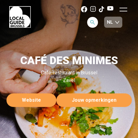
CAFÉ DES MINIMES
Café-restaurant in Brussel
Zavel
Website
Jouw opmerkingen