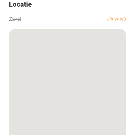
Locatie
Home
J'y vais
Zavel
De beste adressen
Blog
Winkelwijken
Tops 10
De ambachtslieden
Over ons