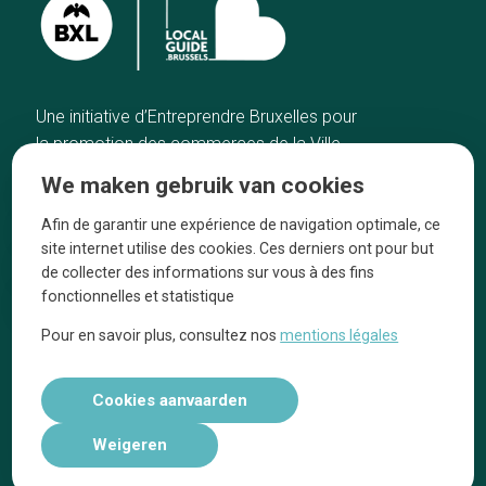
Une initiative d’Entreprendre Bruxelles pour
la promotion des commerces de la Ville
de Bruxelles
We maken gebruik van cookies
Home
De ambachtslieden
Afin de garantir une expérience de navigation optimale, ce
De beste adressen
Over ons
site internet utilise des cookies. Ces derniers ont pour but
Blog
Ze praten over ons!
de collecter des informations sur vous à des fins
fonctionnelles et statistique
Winkelwijken
Juridische
kennisgevingen
Pour en savoir plus, consultez nos
mentions légales
Tops 10
Volg ons op social media
Cookies aanvaarden
Weigeren
Réalisé par