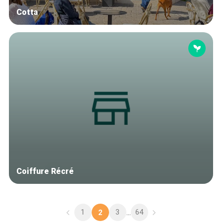
Cotta
Coiffure Récré
1
3
64
2
...