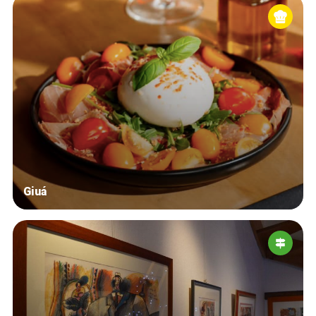
Giuá
Home
De beste adressen
Blog