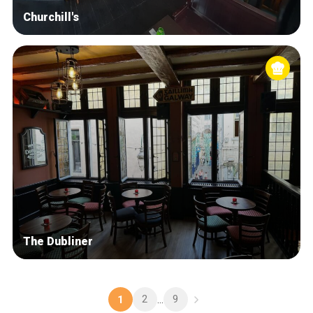
Churchill's
The Dubliner
2
9
1
...