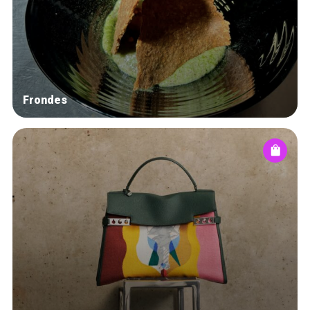
Winkelwijken
Tops 10
De ambachtslieden
Over ons
Frondes