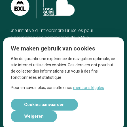
Une initiative d’Entreprendre Bruxelles pour
la promotion des commerces de la Ville
de Bruxelles
We maken gebruik van cookies
Home
De ambachtslieden
Afin de garantir une expérience de navigation optimale, ce
De beste adressen
Over ons
site internet utilise des cookies. Ces derniers ont pour but
Blog
Ze praten over ons!
de collecter des informations sur vous à des fins
fonctionnelles et statistique
Winkelwijken
Juridische
kennisgevingen
Pour en savoir plus, consultez nos
mentions légales
Tops 10
Volg ons op social media
Cookies aanvaarden
Weigeren
Réalisé par