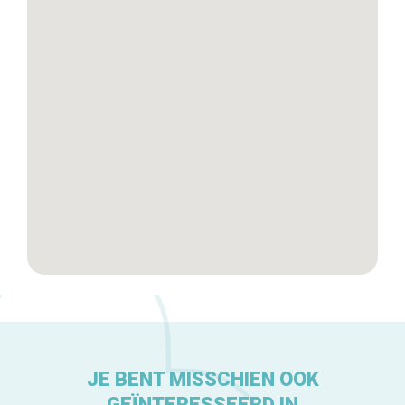
Winkelwijken
Tops 10
De ambachtslieden
Over ons
JE BENT MISSCHIEN OOK
GEÏNTERESSEERD IN