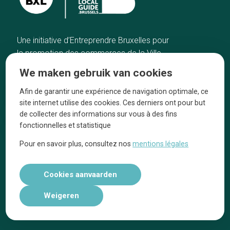
Une initiative d’Entreprendre Bruxelles pour
la promotion des commerces de la Ville
de Bruxelles
We maken gebruik van cookies
Home
De ambachtslieden
Afin de garantir une expérience de navigation optimale, ce
De beste adressen
Over ons
site internet utilise des cookies. Ces derniers ont pour but
Blog
Ze praten over ons!
de collecter des informations sur vous à des fins
fonctionnelles et statistique
Winkelwijken
Juridische
kennisgevingen
Pour en savoir plus, consultez nos
mentions légales
Tops 10
Volg ons op social media
Cookies aanvaarden
Weigeren
Réalisé par