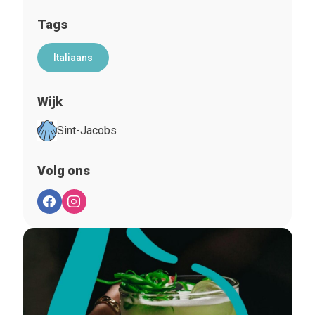
Tags
Italiaans
Wijk
Sint-Jacobs
Volg ons