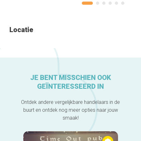
Home
Locatie
De beste adressen
Blog
Winkelwijken
Tops 10
De ambachtslieden
Over ons
JE BENT MISSCHIEN OOK
GEÏNTERESSEERD IN
Ontdek andere vergelijkbare handelaars in de
buurt en ontdek nog meer opties naar jouw
smaak!