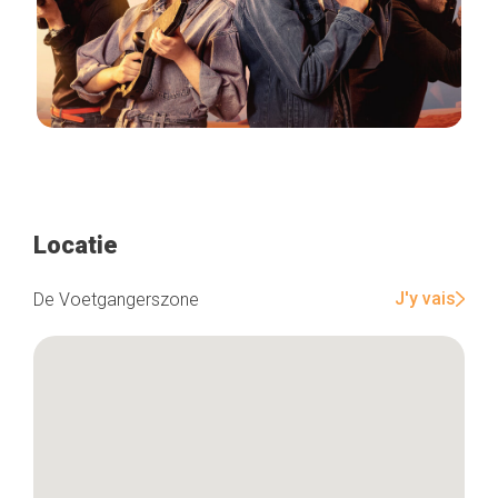
Locatie
J'y vais
De Voetgangerszone
Home
De beste adressen
Blog