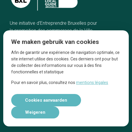
Une initiative d’Entreprendre Bruxelles pour
la promotion des commerces de la Ville
de Bruxelles
We maken gebruik van cookies
Home
De ambachtslieden
Afin de garantir une expérience de navigation optimale, ce
De beste adressen
Over ons
site internet utilise des cookies. Ces derniers ont pour but
Blog
Ze praten over ons!
de collecter des informations sur vous à des fins
fonctionnelles et statistique
Winkelwijken
Juridische
kennisgevingen
Pour en savoir plus, consultez nos
mentions légales
Tops 10
Volg ons op social media
Cookies aanvaarden
Weigeren
Réalisé par