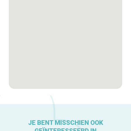
Winkelwijken
Tops 10
De ambachtslieden
Over ons
JE BENT MISSCHIEN OOK
GEÏNTERESSEERD IN