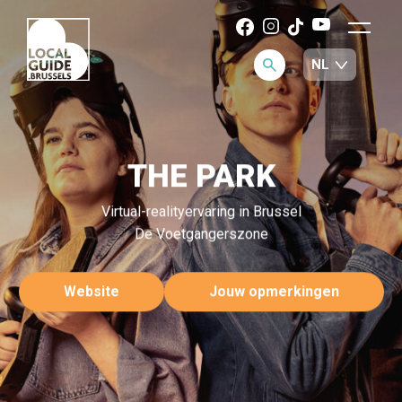
THE PARK
Virtual-realityervaring in Brussel
De Voetgangerszone
Website
Jouw opmerkingen