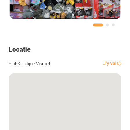
Locatie
J'y vais
Sint-Katelijne Vismet
Home
De beste adressen
Blog
Winkelwijken
Tops 10