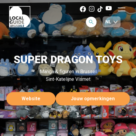
SUPER DRAGON TOYS
Manga & figuren in Brussel
Sint-Katelijne Vismet
Website
Jouw opmerkingen