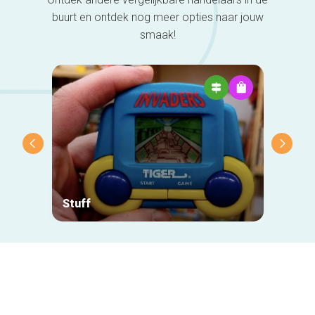
buurt en ontdek nog meer opties naar jouw
smaak!
Stuff
Comed
Secundaire
navigatie