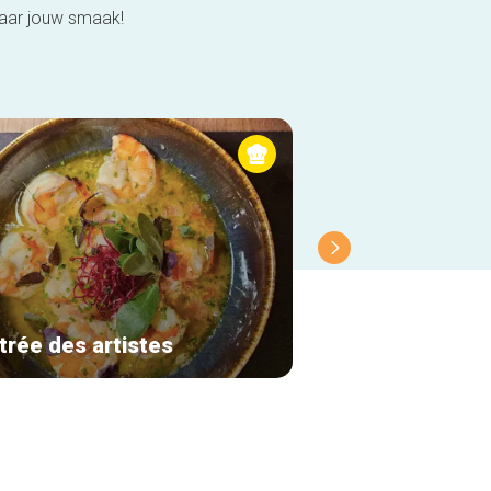
naar jouw smaak!
trée des artistes
Molfar