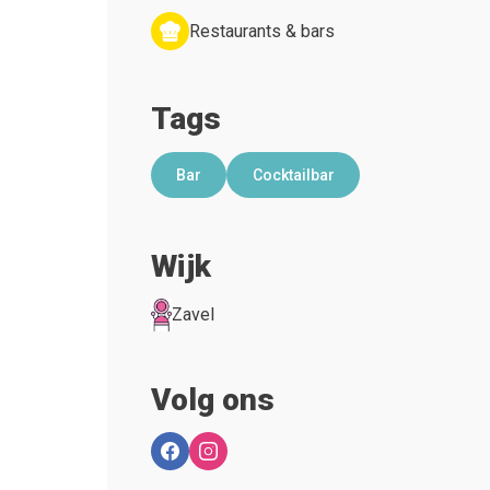
Restaurants & bars
Tags
Bar
Cocktailbar
Wijk
Zavel
Volg ons