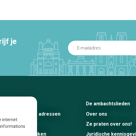
jf je
Home
De ambachtslieden
De beste adressen
Over ons
e internet
Blog
Ze praten over ons!
s informations
Winkelwijken
Juridische kennisgev