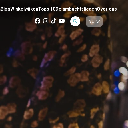
n
Blog
Winkelwijken
Tops 10
De ambachtslieden
Over ons