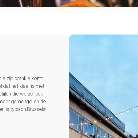
die zijn drankje komt
l dat net klaar is met
tijlen die we zo leuk
g meer gemengd, en de
n is typisch Brussels!