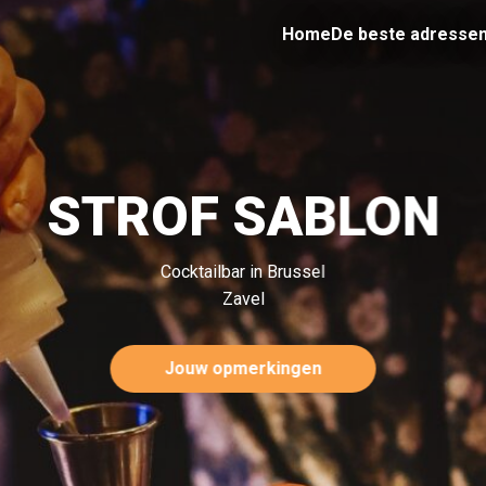
Home
De beste adresse
STROF SABLON
Cocktailbar in Brussel
Zavel
Jouw opmerkingen