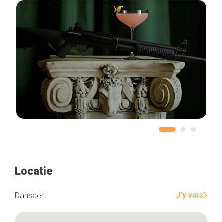
Locatie
J'y vais
Dansaert
Home