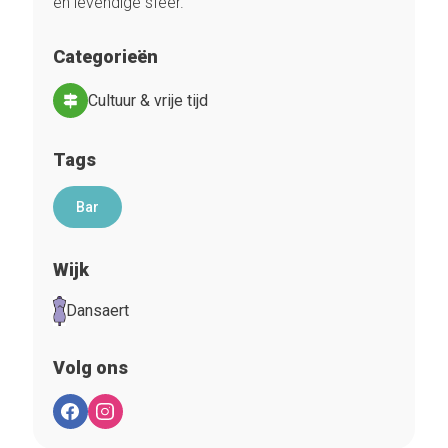
en levendige sfeer.
Categorieën
Cultuur & vrije tijd
Tags
Bar
Wijk
Dansaert
Volg ons